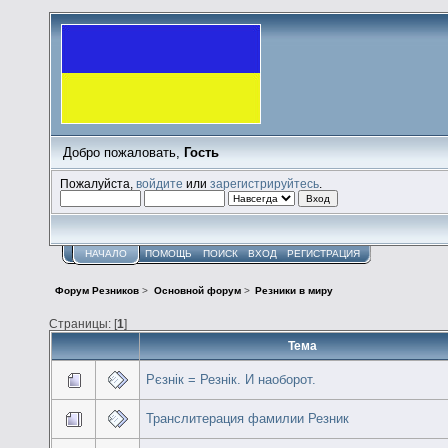
Добро пожаловать,
Гость
Пожалуйста,
войдите
или
зарегистрируйтесь
.
НАЧАЛО
ПОМОЩЬ
ПОИСК
ВХОД
РЕГИСТРАЦИЯ
Форум Резников
>
Основной форум
>
Резники в миру
Страницы: [
1
]
Тема
Рєзнік = Резнік. И наоборот.
Транслитерация фамилии Резник