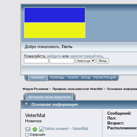
Добро пожаловать,
Гость
Пожалуйста,
войдите
или
зарегистрируйтесь
.
НАЧАЛО
ПОМОЩЬ
ПОИСК
ВХОД
РЕГИСТРАЦИЯ
Форум Резников
>
Профиль пользователя VeterMal
>
Основная информ
ПРОФИЛЬ ПОЛЬЗОВАТЕЛЯ
Основная информация
Сообщений:
VeterMal 
Пол:
Новичок
Возраст:
Расположение
Оффлайн