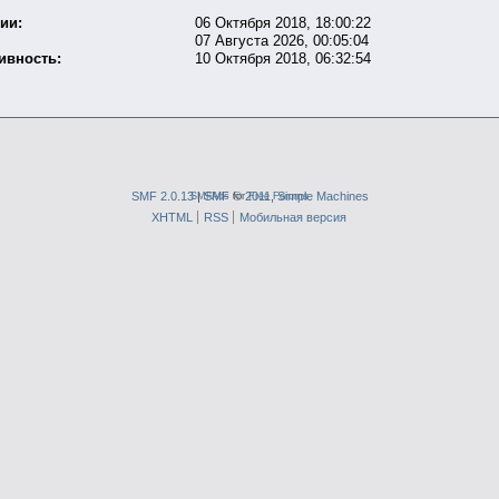
ии:
06 Октября 2018, 18:00:22
07 Августа 2026, 00:05:04
ивность:
10 Октября 2018, 06:32:54
SMF 2.0.13
SMFAds
|
SMF © 2011
for
Free Forums
,
Simple Machines
XHTML
RSS
Мобильная версия