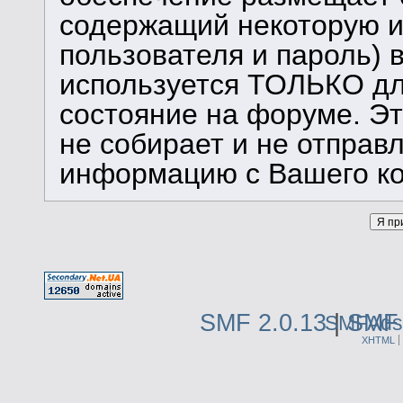
содержащий некоторую 
пользователя и пароль) 
используется ТОЛЬКО дл
состояние на форуме. Э
не собирает и не отправ
информацию с Вашего к
SMF 2.0.13
|
SMF 
SMFAds
XHTML