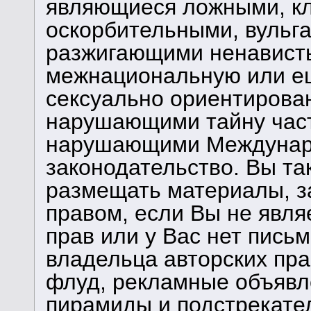
являющиеся ложными, кл
оскорбительными, вульг
разжигающими ненависть
межнациональную или ещ
сексуально ориентирова
нарушающими тайну част
нарушающими Междунаро
законодательство. Вы та
размещать материалы, 
правом, если Вы не явля
прав или у Вас нет пись
владельца авторских пра
флуд, рекламные объявле
пирамиды и подстрекате