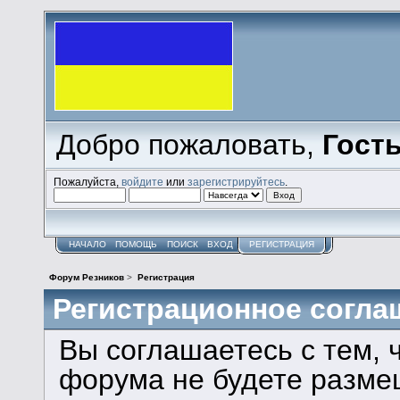
Добро пожаловать,
Гост
Пожалуйста,
войдите
или
зарегистрируйтесь
.
НАЧАЛО
ПОМОЩЬ
ПОИСК
ВХОД
РЕГИСТРАЦИЯ
Форум Резников
>
Регистрация
Регистрационное согла
Вы соглашаетесь с тем, 
форума не будете разме