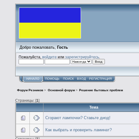
Добро пожаловать,
Гость
Пожалуйста,
войдите
или
зарегистрируйтесь
.
НАЧАЛО
ПОМОЩЬ
ПОИСК
ВХОД
РЕГИСТРАЦИЯ
Форум Резников
>
Основной форум
>
Решение бытовых проблем
Страницы: [
1
]
Тема
Сгорают лампочки? Ставьте диод!
Как выбрать и проверить ламинат?
Страницы: [
1
]