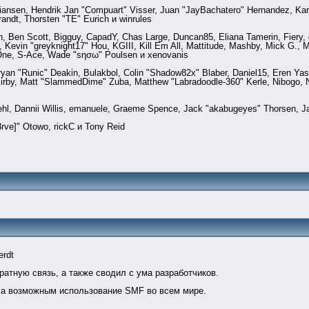
stiansen, Hendrik Jan "Compuart" Visser, Juan "JayBachatero" Hernandez, Ka
randt, Thorsten "TE" Eurich и winrules
en, Ben Scott, Bigguy, CapadY, Chas Large, Duncan85, Eliana Tamerin, Fiery
Kevin "greyknight17" Hou, KGIII, Kill Em All, Mattitude, Mashby, Mick G., Mic
dOne, S-Ace, Wade "sησω" Poulsen и xenovanis
n "Runic" Deakin, Bulakbol, Colin "Shadow82x" Blaber, Daniel15, Eren Yas
irby, Matt "SlammedDime" Zuba, Matthew "Labradoodle-360" Kerle, Nibogo, Ni
iehl, Dannii Willis, emanuele, Graeme Spence, Jack "akabugeyes" Thorsen, J
rve]" Otowo, rickC и Tony Reid
erdt
ратную связь, а также сводил с ума разработчиков.
ла возможным использование SMF во всем мире.