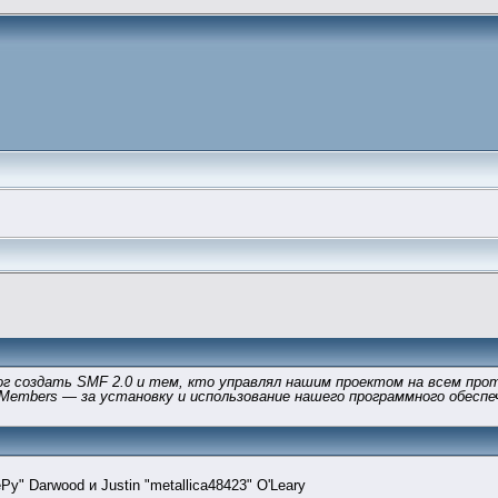
г создать SMF 2.0 и тем, кто управлял нашим проектом на всем прот
 Members — за установку и использование нашего программного обеспеч
y" Darwood и Justin "metallica48423" O'Leary