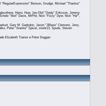
rl "RegularExpression" Benson, Grudge, Michael "Thantos"
, gbsothere, Harro, Huw, Jan-Olof "Owdy" Eriksson, Jeremy
hele "Illori" Davis, MrPhil, Nick "Fizzy" Dyer, Nick "Ha²",
arkurt, Gary M. Gadsdon, Jason "JBlaze" Clemons, Jerry,
ko, Peter "Arantor" Spicer, snork13, Spuds, Steven
ade Elizabeth Trainor и Peter Duggan