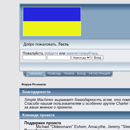
Добро пожаловать,
Гость
Пожалуйста,
войдите
или
зарегистрируйтесь
.
НАЧАЛО
ПОМОЩЬ
ПОИСК
ВХОД
РЕГИСТРАЦИЯ
Форум Резников
Благодарности
Simple Machines выражает благодарность всем, кто помо
Спасибо нашим пользователям и особенно группе Charter
за ваше мнение о проекте.
Команде проекта
Поддержке проекта
Michael "Oldiesmann" Eshom, Amacythe, Jeremy "SleeP