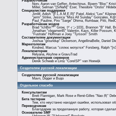
Разработчикам
Norv, Aaron van Geffen, Antechinus, Bjoern "Bloc" Kri
Miller, Selman "[SiNaN]" Eser, Theodore "Orstio" Hildeb
Специалистам поддержки
JimM, Adish "(F.L.A.M.E.R)" Patel, Aleksi "Lex" Kilpin
"jerm" Strike, Jessica "Miss All Sunday" Gonzales, K@, 
Paul_Pauline, Piro "Sarge" Dhima, Rumbaar, Pitti, Re
Разработчикам модов
Brad "IchBin™" Grow, ディン1031, Brannon "B" Hall, Brya
Jonathan "vbgamer45" Valentin, Kays, Killer Possum, K
"Fustrate" Hoffman и Joey "Tyrsson" Smith
Составителям документации
Joshua "groundup" Dickerson, AngellinaBelle, Daniel D
Маркетологам
Kindred, Marcus "cσσкιє мσηѕтєя" Forsberg, Ralph "[n3
Локализаторам
Relyana, Akyhne и GravuTrad
Администраторам серверов
Derek Schwab и Liroy "CoreISP" van Hoewijk
Создателям русской локализации
Создателям русской локализации
Mavn, Digger и Bugo
Отдельное спасибо
Консультантам
Brett Flannigan, Mark Rose и René-Gilles "Nao 尚" Deb
Бета тестерам
Тем, кто неустанно находил ошибки, использовал об
Переводчикам
Благодарим за проделанную работу, которая сдела
Основателю SMF
Unknown W. "[Unknown]" Brackets