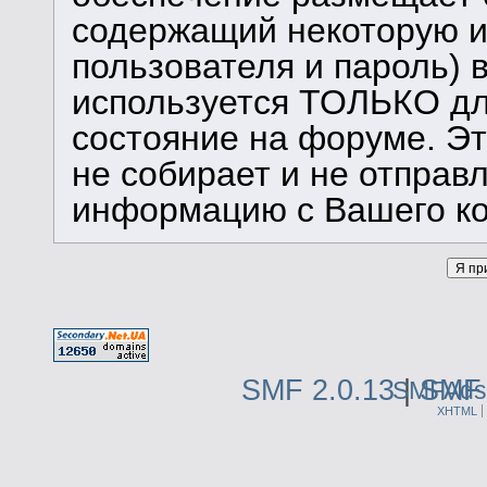
содержащий некоторую 
пользователя и пароль) 
используется ТОЛЬКО дл
состояние на форуме. Э
не собирает и не отправ
информацию с Вашего к
SMF 2.0.13
|
SMF 
SMFAds
XHTML