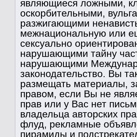
являющиеся ложными, кл
оскорбительными, вульг
разжигающими ненависть
межнациональную или ещ
сексуально ориентирова
нарушающими тайну част
нарушающими Междунаро
законодательство. Вы та
размещать материалы, 
правом, если Вы не явля
прав или у Вас нет пись
владельца авторских пра
флуд, рекламные объявле
пирамиды и подстрекате