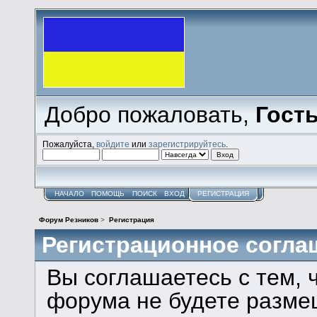
Добро пожаловать,
Гост
Пожалуйста,
войдите
или
зарегистрируйтесь
.
НАЧАЛО
ПОМОЩЬ
ПОИСК
ВХОД
РЕГИСТРАЦИЯ
Форум Резников
>
Регистрация
Регистрационное согла
Вы соглашаетесь с тем, 
форума не будете разме