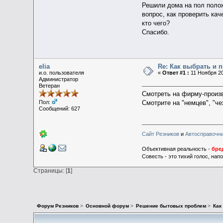
Решили дома на пол полож
вопрос, как проверить ка
кто чего?
Спасибо.
elia
Re: Как выбрать и 
и.о. пользователя
«
Ответ #1 :
11 Ноября 20
Администратор
Ветеран
Смотреть на фирму-произв
Смотрите на "немцев", "че
Пол:
Сообщений: 627
Сайт Резников
и
Автосправочн
Объективная реальность -
бре
Совесть - это тихий голос, на
Страницы: [
1
]
Форум Резников
>
Основной форум
>
Решение бытовых проблем
>
Как