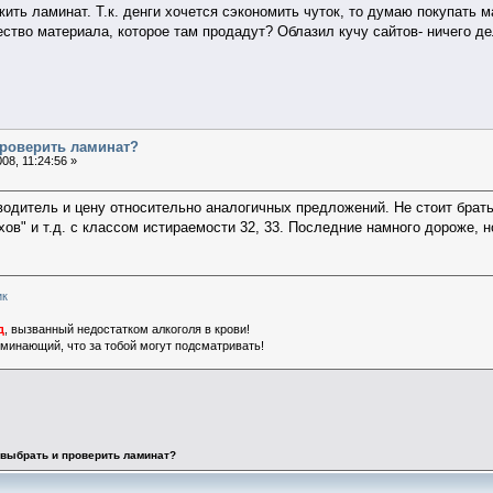
ить ламинат. Т.к. денги хочется сэкономить чуток, то думаю покупать 
чество материала, которое там продадут? Облазил кучу сайтов- ничего 
проверить ламинат?
08, 11:24:56 »
одитель и цену относительно аналогичных предложений. Не стоит брать
хов" и т.д. с классом истираемости 32, 33. Последние намного дороже, 
ик
д
, вызванный недостатком алкоголя в крови!
поминающий, что за тобой могут подсматривать!
 выбрать и проверить ламинат?