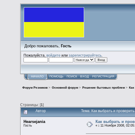
Добро пожаловать,
Гость
Пожалуйста,
войдите
или
зарегистрируйтесь
.
НАЧАЛО
ПОМОЩЬ
ПОИСК
ВХОД
РЕГИСТРАЦИЯ
Форум Резников
>
Основной форум
>
Решение бытовых проблем
>
Как
Страницы: [
1
]
Автор
Тема: Как выбрать и проверит
Hearsejania
Как выбрать и про
Гость
«
:
11 Ноября 2008, 02:05