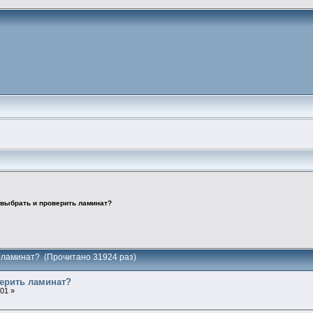
 выбрать и проверить ламинат?
ь ламинат? (Прочитано 31924 раз)
верить ламинат?
:01 »