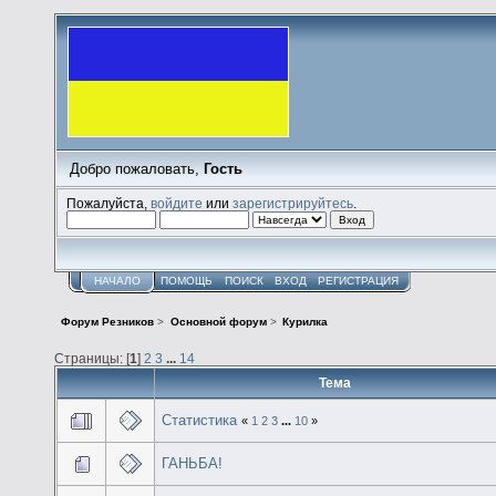
Добро пожаловать,
Гость
Пожалуйста,
войдите
или
зарегистрируйтесь
.
НАЧАЛО
ПОМОЩЬ
ПОИСК
ВХОД
РЕГИСТРАЦИЯ
Форум Резников
>
Основной форум
>
Курилка
Страницы: [
1
]
2
3
...
14
Тема
Статистика
«
1
2
3
...
10
»
ГАНЬБА!