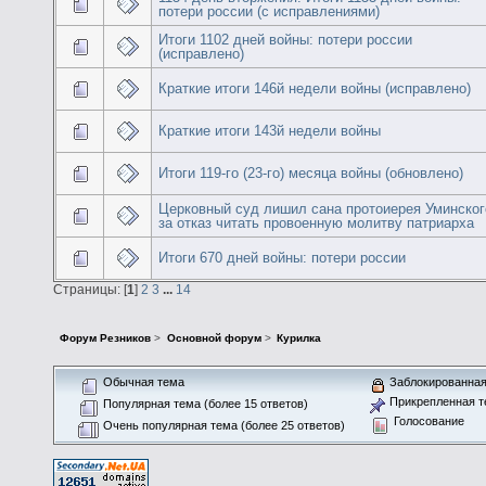
потери россии (с исправлениями)
Итоги 1102 дней войны: потери россии
(исправлено)
Краткие итоги 146й недели войны (исправлено)
Краткие итоги 143й недели войны
Итоги 119-го (23-го) месяца войны (обновлено)
Церковный суд лишил сана протоиерея Уминског
за отказ читать провоенную молитву патриарха
Итоги 670 дней войны: потери россии
Страницы: [
1
]
2
3
...
14
Форум Резников
>
Основной форум
>
Курилка
Обычная тема
Заблокированная
Прикрепленная т
Популярная тема (более 15 ответов)
Голосование
Очень популярная тема (более 25 ответов)