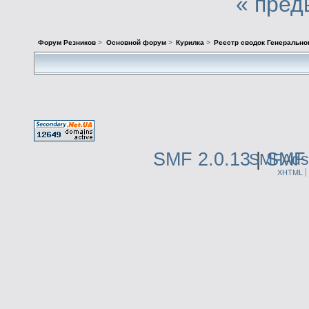
« пред
Форум Резников
>
Основной форум
>
Курилка
>
Реестр сводок Генерально
SMF 2.0.13
|
SMF 
SMFAds
XHTML