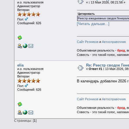
и.о. пользователя
«
:
13 Мая 2026, 08:21:58 »
Администратор
Ветеран
Цитировать
Реестр ежедневных сводок Генераль
Пол:
Сообщений: 626
[Читать дальше...]
Сайт Резников
и
Автосправочник
Объективная реальность -
бред
, 
Совесть - это тихий голос, напоми
elia
Re: Реестр сводок Ген
и.о. пользователя
«
Ответ #1 :
13 Мая 2026, 08:
Администратор
Ветеран
В календарь добавлен 2026 
Пол:
Сообщений: 626
Сайт Резников
и
Автосправочник
Объективная реальность -
бред
, 
Совесть - это тихий голос, напоми
Страницы: [
1
]