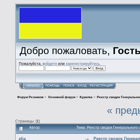
Добро пожаловать,
Гост
Пожалуйста,
войдите
или
зарегистрируйтесь
.
НАЧАЛО
ПОМОЩЬ
ПОИСК
ВХОД
РЕГИСТРАЦИЯ
Форум Резников
>
Основной форум
>
Курилка
>
Реестр сводок Генерально
« пред
Страницы: [
1
]
Автор
Тема: Реестр сводок Генерального
elia
Реестр сводок Генера