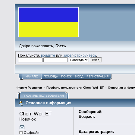
Добро пожаловать,
Гость
Пожалуйста,
войдите
или
зарегистрируйтесь
.
НАЧАЛО
ПОМОЩЬ
ПОИСК
ВХОД
РЕГИСТРАЦИЯ
Форум Резников
>
Профиль пользователя Chen_Wei_ET
>
Основная инфор
ПРОФИЛЬ ПОЛЬЗОВАТЕЛЯ
Основная информация
Сообщений:
Chen_Wei_ET 
Возраст:
Новичок
Дата регистрации:
Оффлайн