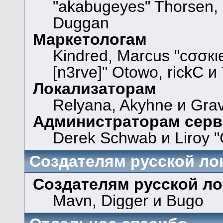
"akabugeyes" Thorsen, 
Duggan
Маркетологам
Kindred, Marcus "cσσкι
[n3rve]" Otowo, rickC и
Локализаторам
Relyana, Akyhne и Gra
Администраторам серв
Derek Schwab и Liroy "
Создателям русской ло
Создателям русской л
Mavn, Digger и Bugo