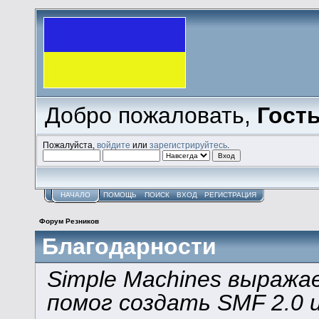
Добро пожаловать,
Гост
Пожалуйста,
войдите
или
зарегистрируйтесь
.
НАЧАЛО
ПОМОЩЬ
ПОИСК
ВХОД
РЕГИСТРАЦИЯ
Форум Резников
Благодарности
Simple Machines выража
помог создать SMF 2.0 