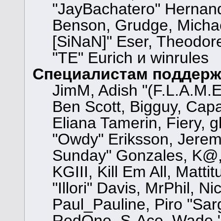
"JayBachatero" Hernand
Benson, Grudge, Michael
[SiNaN]" Eser, Theodore
"TE" Eurich и winrules
Специалистам поддерж
JimM, Adish "(F.L.A.M.E.
Ben Scott, Bigguy, Cap
Eliana Tamerin, Fiery, 
"Owdy" Eriksson, Jeremy 
Sunday" Gonzales, K@, 
KGIII, Kill Em All, Matt
"Illori" Davis, MrPhil, N
Paul_Pauline, Piro "Sar
RedOne, S-Ace, Wade "