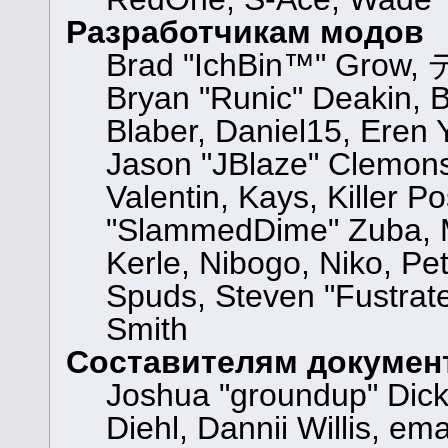
Разработчикам модов
Brad "IchBin™" Grow, 
Bryan "Runic" Deakin, 
Blaber, Daniel15, Eren
Jason "JBlaze" Clemons
Valentin, Kays, Killer P
"SlammedDime" Zuba, M
Kerle, Nibogo, Niko, Pet
Spuds, Steven "Fustrat
Smith
Составителям докумен
Joshua "groundup" Dicke
Diehl, Dannii Willis, 