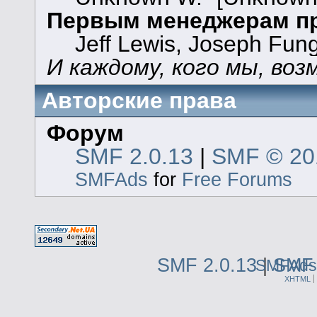
Первым менеджерам п
Jeff Lewis, Joseph Fun
И каждому, кого мы, воз
Авторские права
Форум
SMF 2.0.13
|
SMF © 20
SMFAds
for
Free Forums
SMF 2.0.13
|
SMF 
SMFAds
XHTML