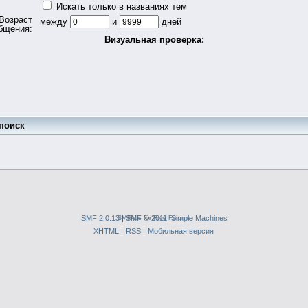
Искать только в названиях тем
Возраст
между
и
дней
бщения:
Визуальная проверка:
поиск
SMF 2.0.13
SMFAds
|
SMF © 2011
for
Free Forums
,
Simple Machines
XHTML
RSS
Мобильная версия