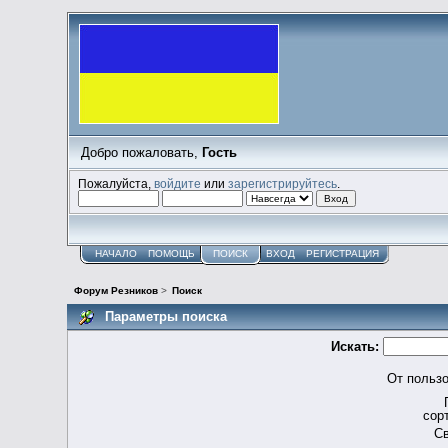
Добро пожаловать,
Гость
Пожалуйста,
войдите
или
зарегистрируйтесь
.
НАЧАЛО
ПОМОЩЬ
ПОИСК
ВХОД
РЕГИСТРАЦИЯ
Форум Резников
>
Поиск
Параметры поиска
Искать:
От пользо
сор
Св