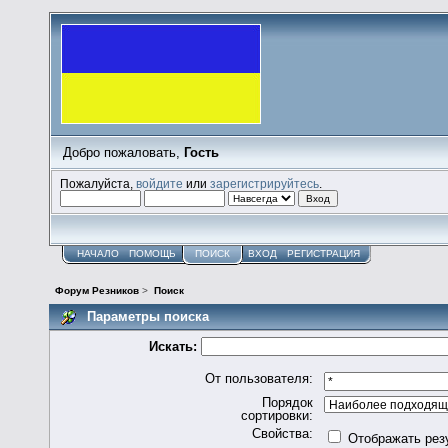
Добро пожаловать,
Гость
Пожалуйста,
войдите
или
зарегистрируйтесь
.
НАЧАЛО
ПОМОЩЬ
ПОИСК
ВХОД
РЕГИСТРАЦИЯ
Форум Резников
>
Поиск
Параметры поиска
Искать:
От пользователя:
Порядок
сортировки:
Свойства:
Отображать рез