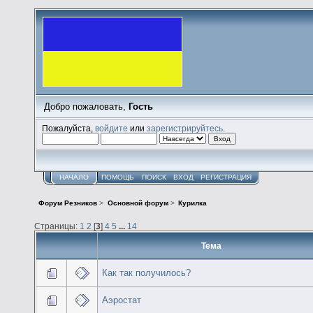
Добро пожаловать,
Гость
Пожалуйста,
войдите
или
зарегистрируйтесь
.
НАЧАЛО
ПОМОЩЬ
ПОИСК
ВХОД
РЕГИСТРАЦИЯ
Форум Резников
>
Основной форум
>
Курилка
Страницы:
1
2
[
3
]
4
5
...
14
Тема
Как так получилось?
Аэростат