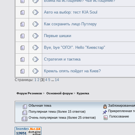
Война на истощение? Чье истощение?
Авто на выбор: тест KIA Soul
Как сохранить лицо Путлеру
Первые шишки
Bye, bye "ОГО!". Hello "Киевстар"
Стратегия и тактика
Кремль опять пойдет на Киев?
Страницы:
1
2
[
3
]
4
5
...
14
Форум Резников
>
Основной форум
>
Курилка
Обычная тема
Заблокированная
Прикрепленная т
Популярная тема (более 15 ответов)
Голосование
Очень популярная тема (более 25 ответов)