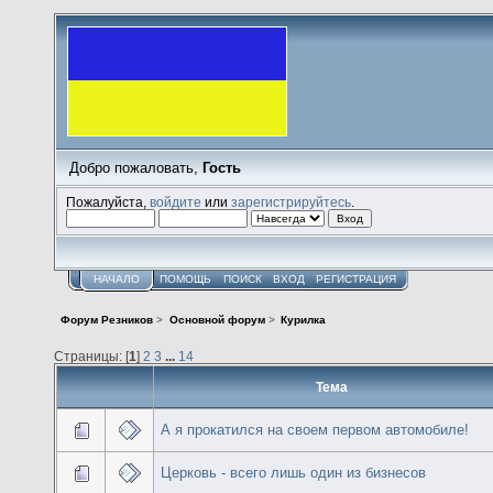
Добро пожаловать,
Гость
Пожалуйста,
войдите
или
зарегистрируйтесь
.
НАЧАЛО
ПОМОЩЬ
ПОИСК
ВХОД
РЕГИСТРАЦИЯ
Форум Резников
>
Основной форум
>
Курилка
Страницы: [
1
]
2
3
...
14
Тема
А я прокатился на своем первом автомобиле!
Церковь - всего лишь один из бизнесов