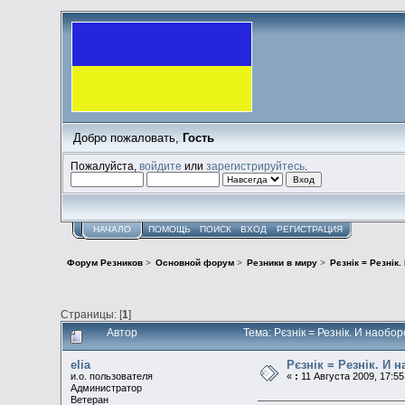
Добро пожаловать,
Гость
Пожалуйста,
войдите
или
зарегистрируйтесь
.
НАЧАЛО
ПОМОЩЬ
ПОИСК
ВХОД
РЕГИСТРАЦИЯ
Форум Резников
>
Основной форум
>
Резники в миру
>
Рєзнік = Резнік.
Страницы: [
1
]
Автор
Тема: Рєзнік = Резнік. И наобо
elia
Рєзнік = Резнік. И 
и.о. пользователя
«
:
11 Августа 2009, 17:55
Администратор
Ветеран