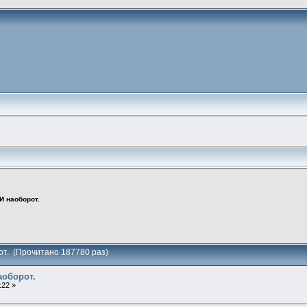
 И наоборот.
рот. (Прочитано 187780 раз)
наоборот.
:22 »