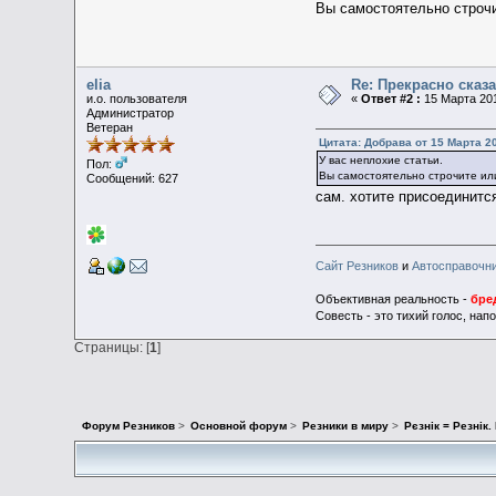
Вы самостоятельно строчи
elia
Re: Прекрасно сказ
и.о. пользователя
«
Ответ #2 :
15 Марта 201
Администратор
Ветеран
Цитата: Добрава от 15 Марта 20
У вас неплохие статьи.
Пол:
Вы самостоятельно строчите ил
Сообщений: 627
сам. хотите присоединитс
Сайт Резников
и
Автосправочн
Объективная реальность -
бре
Совесть - это тихий голос, на
Страницы: [
1
]
Форум Резников
>
Основной форум
>
Резники в миру
>
Рєзнік = Резнік.