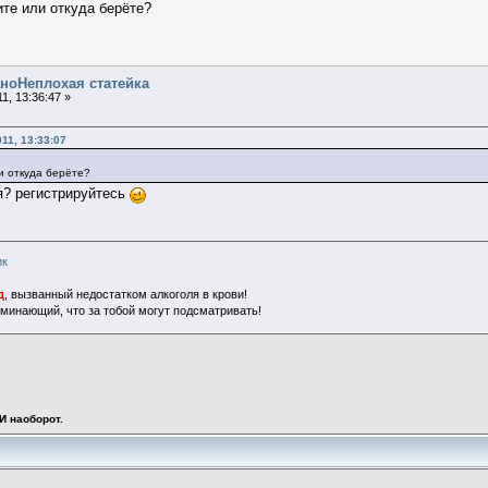
те или откуда берёте?
аноНеплохая статейка
1, 13:36:47 »
11, 13:33:07
и откуда берёте?
я? регистрируйтесь
ик
д
, вызванный недостатком алкоголя в крови!
поминающий, что за тобой могут подсматривать!
 И наоборот.