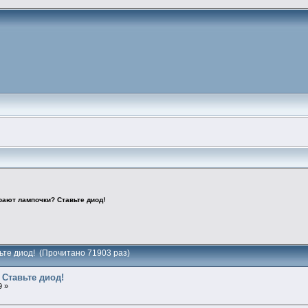
рают лампочки? Ставьте диод!
ьте диод! (Прочитано 71903 раз)
Ставьте диод!
9 »