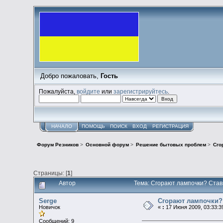
Добро пожаловать,
Гость
Пожалуйста,
войдите
или
зарегистрируйтесь
.
НАЧАЛО
ПОМОЩЬ
ПОИСК
ВХОД
РЕГИСТРАЦИЯ
Форум Резников
>
Основной форум
>
Решение бытовых проблем
>
Сго
Страницы: [
1
]
Автор
Тема: Сгорают лампочки? Став
Serge
Сгорают лампочки? 
Новичок
«
:
17 Июня 2009, 03:33:3
Сообщений: 9