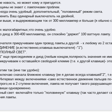
не новость, но может кому и пригодится.
нщины не знают с лампочками проблем.
ногда очень удобный, дополнительный, "половинный" режим света.
менить Ваш одинарный выключатель на двойной,
т и выше, и выдерживающим ток от 300 миллиампер и больше (я обычно с
ых малогабаритных,что очень удобно.
з диод в 300-400 миллиампер, он спокойно "держит" 100 ваттную лампу.
чателя прикручиваем один провод лампы,а другой - к любому из 2 ост
ДИНЕНИЕ (и,естественно,клавиша выключателя) -"1").
ь "ПОЛНЫЙ СВЕТ".
 еще присоединяем и диод (любым концом,полярность значения не имее
икручиваем к оставшейся свободной клемме (т.е. к другой клавише)- эт
тим так (мне так удобно):
ключаю сначала ближнюю клавишу (ее я делаю всегда клавишей"2", т.е.-
.Интервал между включениями -само естественное движение пальцев по
строго,но в 2 ступени включения, лампа не получает такого разрушающего 
виши одновременно.
ный свет -включайте только "половинную" клавишу (так часто делают св
ния лампы.