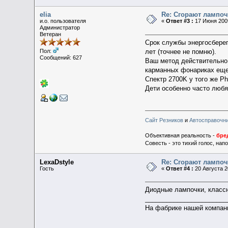
elia
Re: Сгорают лампоч
и.о. пользователя
«
Ответ #3 :
17 Июня 2009
Администратор
Ветеран
Срок службы энергосберега
лет (точнее не помню).
Пол:
Сообщений: 627
Ваш метод действительно 
карманных фонариках еще 
Спектр 2700K у того же P
Дети особенно часто любя
Сайт Резников
и
Автосправочн
Объективная реальность -
бре
Совесть - это тихий голос, на
LexaDstyle
Re: Сгорают лампоч
Гость
«
Ответ #4 :
20 Августа 2
Диодные лампочки, классна
_______________________
На фабрике нашей компа