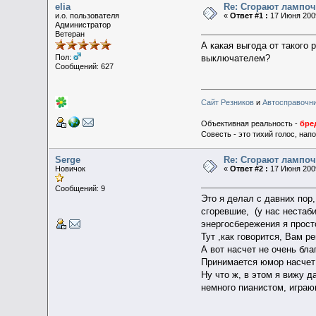
elia
Re: Сгорают лампоч
и.о. пользователя
«
Ответ #1 :
17 Июня 2009
Администратор
Ветеран
А какая выгода от такого
выключателем?
Пол:
Сообщений: 627
Сайт Резников
и
Автосправочн
Объективная реальность -
бре
Совесть - это тихий голос, на
Serge
Re: Сгорают лампоч
Новичок
«
Ответ #2 :
17 Июня 2009
Сообщений: 9
Это я делал с давних пор
сгоревшие, (у нас нестаб
энергосбережения я просто
Тут ,как говорится, Вам р
А вот насчет не очень бла
Принимается юмор насчет 
Ну что ж, в этом я вижу 
немного пианистом, играющ