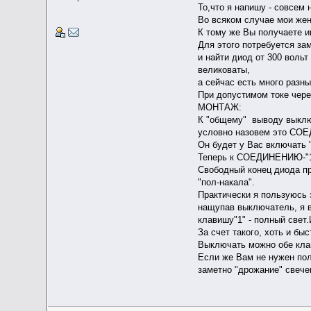
То,что я напишу - совсем 
Во всяком случае мои же
К тому же Вы получаете и
Для этого потребуется за
и найти диод от 300 воль
великоваты,
а сейчас есть много разн
При допустимом токе чере
МОНТАЖ:
К "общему" выводу выклю
условно назовем это СОЕ
Он будет у Вас включат
Теперь к СОЕДИНЕНИЮ-"1"
Свободный конец диода пр
"пол-накала".
Практически я пользуюсь э
нащупав выключатель, я в
клавишу"1" - полный свет
За счет такого, хоть и бы
Выключать можно обе кла
Если же Вам не нужен пол
заметно "дрожание" свече