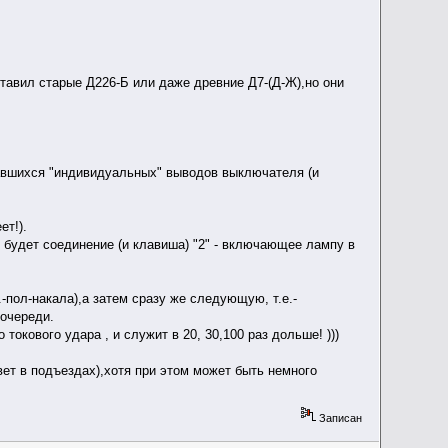
тавил старые Д226-Б или даже древние Д7-(Д-Ж),но они
авшихся "индивидуальных" выводов выключателя (и
т!).
о будет соединение (и клавиша) "2" - включающее лампу в
пол-накала),а затем сразу же следующую, т.е.-
-очереди.
токового удара , и служит в 20, 30,100 раз дольше! )))
ет в подъездах),хотя при этом может быть немного
Записан