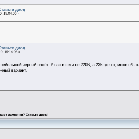
Ставьте диод
, 15:04:36 »
Ставьте диод
9, 15:14:06 »
 небольшой черный налёт. У нас в сети не 220В, а 235 где-то, может бы
нный вариант.
рают лампочки? Ставьте диод!