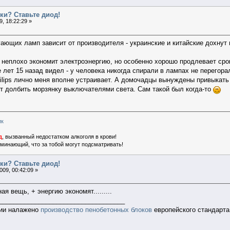
ки? Ставьте диод!
, 18:22:29 »
ющих ламп зависит от производителя - украинские и китайские дохнут на
неплохо экономит электроэнергию, но особенно хорошо продлевает срок
лет 15 назад видел - у человека никогда спирали в лампах не перегорал
hilips лично меня вполне устраивает. А домочадцы вынуждены привыкать 
т долбить морзянку выключателями света. Сам такой был когда-то
ик
д
, вызванный недостатком алкоголя в крови!
поминающий, что за тобой могут подсматривать!
ки? Ставьте диод!
009, 00:42:09 »
я вещь, + энергию экономят.........
___________________________________
нии налажено
производство пенобетонных блоков
европейского стандарта