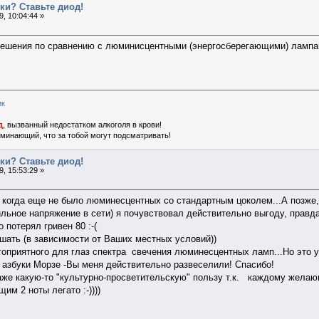
ки? Ставьте диод!
, 10:04:44 »
 решения по сравнению с люминисцентными (энергосберегающими) лампам
ик
д
, вызванный недостатком алкоголя в крови!
поминающий, что за тобой могут подсматривать!
ки? Ставьте диод!
, 15:53:29 »
, когда еще не было люминесцентных со стандартным цоколем...А позже, 
ильное напряжение в сети) я почувствовал действительно выгоду, правд
 потерял гривен 80 :-(
ешать (в зависимости от Ваших местных условий))
гоприятного для глаз спектра свечения люминесцентных ламп...Но это у
азбуки Морзе -Вы меня действительно развеселили! Спасибо!
даже какую-то "культурно-просветительскую" пользу т.к. каждому жела
им 2 ноты легато :-))))