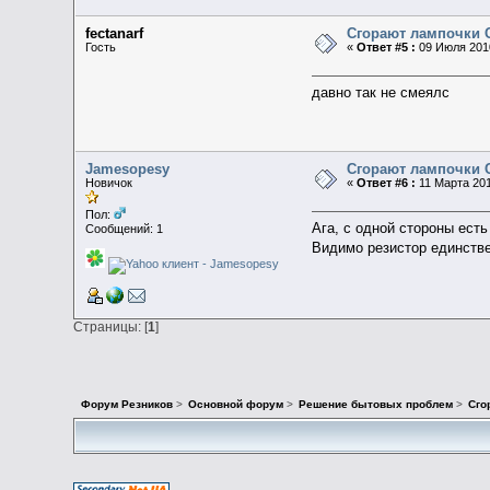
fectanarf
Сгорают лампочки 
Гость
«
Ответ #5 :
09 Июля 2010
давно так не смеялс
Jamesopesy
Сгорают лампочки 
Новичок
«
Ответ #6 :
11 Марта 201
Пол:
Ага, с одной стороны есть
Сообщений: 1
Видимо резистор единстве
Страницы: [
1
]
Форум Резников
>
Основной форум
>
Решение бытовых проблем
>
Сго