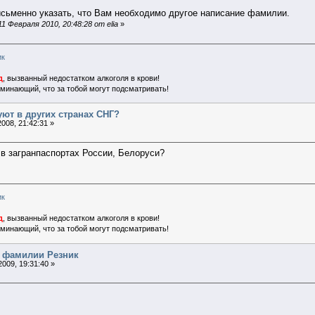
сьменно указать, что Вам необходимо другое написание фамилии.
 Февраля 2010, 20:48:28 от elia
»
ик
д
, вызванный недостатком алкоголя в крови!
поминающий, что за тобой могут подсматривать!
уют в других странах СНГ?
008, 21:42:31 »
в загранпаспортах России, Белоруси?
ик
д
, вызванный недостатком алкоголя в крови!
поминающий, что за тобой могут подсматривать!
я фамилии Резник
009, 19:31:40 »