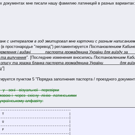
ых документах мне писали нашу фамилию латиницей в разных вариантах
анк с интервалом в год эмитировал мне карточки с разным написание
 (в простонародье "перевод") регламентируется
Постановлением Кабине
формлення і видачі паспорта громадянина України для виїзд
 та вилучення
"
. [Последние изменения вносились
Постановлением Каби
о опису та зразка бланка паспорта громадянина України для виї
и
"
]
ируется пунктом 5 "Порядка заполнения паспорта / проездного документ
 у зоні візуальної перевірки
мовою і через скісну лінію латинськими
 українському алфавіту:
----------------------------------------
І - I |Т - Т |
---------------------------------------|
Ї - I |У - U |
---------------------------------------|
Й - I |Ф - F |
---------------------------------------|