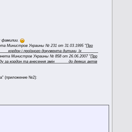
:
м фамилии.
та Министров Украины № 231 от 31.03.1995 "
Про
у за кордон і проїзного документа дитини, їх
нета Министров Украины № 858 от 26.06.2007 "
Про
зду за кордон та внесення змін до деяких актів
а" (приложение №2):