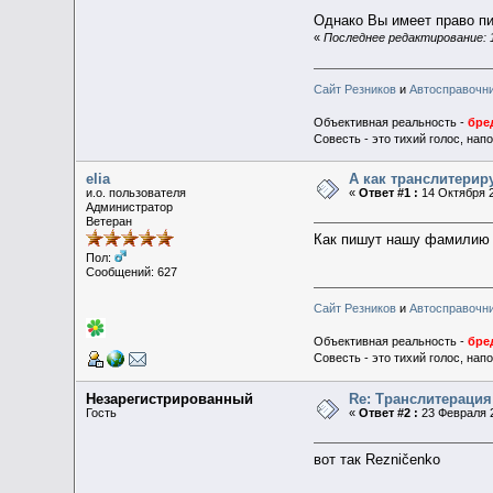
Однако Вы имеет право пи
«
Последнее редактирование: 11
Сайт Резников
и
Автосправочн
Объективная реальность -
бре
Совесть - это тихий голос, на
elia
А как транслитерир
и.о. пользователя
«
Ответ #1 :
14 Октября 2
Администратор
Ветеран
Как пишут нашу фамилию 
Пол:
Сообщений: 627
Сайт Резников
и
Автосправочн
Объективная реальность -
бре
Совесть - это тихий голос, на
Незарегистрированный
Re: Транслитераци
Гость
«
Ответ #2 :
23 Февраля 2
вот так Rezničenko