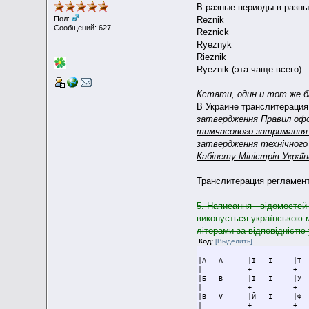
В разные периоды в разн
Reznik
Пол:
Сообщений: 627
Reznick
Ryeznyk
Rieznik
Ryeznik (эта чаще всего)
Кстати, один и тот же б
В Украине транслитерация
затвердження Правил о
тимчасового затримання
затвердження технічног
Кабінету Міністрів Україн
Транслитерация регламент
5. Написання відомостей
виконується українською 
літерами за відповідністю
Код:
[Выделить]
--------------------------
|А - A |
|-----------+----------+--
|Б - B |
|-----------+----------+--
|В - V |
|-----------+----------+--