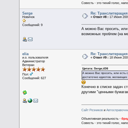
Совесть - это тихий голос, на
Serge
Re: Транслитераци
Новичок
«
Ответ #8 :
17 Июня 2009
Сообщений: 9
А можно Вас просить, или 
возможных проблем (на ме
elia
Re: Транслитераци
и.о. пользователя
«
Ответ #9 :
18 Июня 2009
Администратор
Ветеран
Цитата: Serge;436
А можно Вас просить, или есть 
Пол:
достаточно идиотов, желающих 
Сообщений: 627
Конечно в списке задач ст
другими "ценными бумагами
Сайт Резников
и
Автосправочн
Объективная реальность -
бре
Совесть - это тихий голос, на