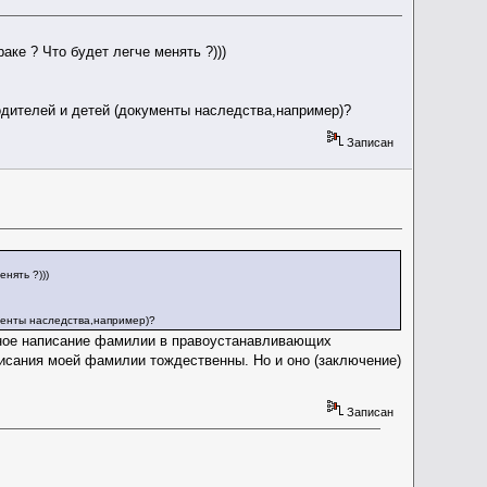
аке ? Что будет легче менять ?)))
одителей и детей (документы наследства,например)?
Записан
нять ?)))
менты наследства,например)?
зное написание фамилии в правоустанавливающих
аписания моей фамилии тождественны. Но и оно (заключение)
Записан