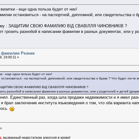
визитки - еще одна польза будет от них!
милии остановиться - на паспортной, дипломной, или свидетельства о бр
 тему : ЗАЩИТИМ СВОЮ ФАМИЛИЮ ВІД СВАВІЛЛЯ ЧИНОВНИКІВ ?
ет грозить разнобой в написании фамилии в разных документах, или у р
я фамилии Резник
, 19:00:11 »
и - еще одна польза будет от них!
остановиться - на паспортной, дипломной, или свидетельства о браке ? Что будет легче ме
 : ЗАЩИТИМ СВОЮ ФАМИЛИЮ ВІД СВАВІЛЛЯ ЧИНОВНИКІВ ?
зить разнобой в написании фамилии в разных документах, или у родителей и детей (доку
енял. Единственный раз, когда шла продажи недвижимости и я имел ра
о я брал заключение института языковедения о том, что оба варианта н
лось.
ик
д
, вызванный недостатком алкоголя в крови!