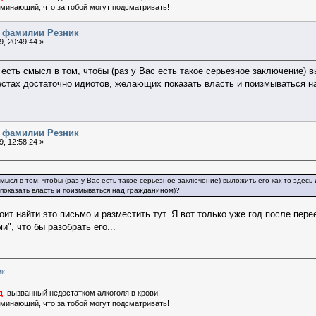
поминающий, что за тобой могут подсматривать!
я фамилии Резник
, 20:49:44 »
есть смысл в том, чтобы (раз у Вас есть такое серьезное заключение) в
стах достаточно идиотов, желающих показать власть и поизмываться н
я фамилии Резник
, 12:58:24 »
смысл в том, чтобы (раз у Вас есть такое серьезное заключение) выложить его как-то здес
показать власть и поизмываться над гражданином)?
оит найти это письмо и разместить тут. Я вот только уже год после пер
", что бы разобрать его...
ик
д
, вызванный недостатком алкоголя в крови!
поминающий, что за тобой могут подсматривать!