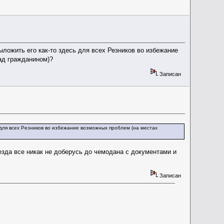
ыложить его как-то здесь для всех Резников во избежание
ад гражданином)?
Записан
ь для всех Резников во избежание возможных проблем (на местах
еезда все никак не доберусь до чемодана с документами и
Записан