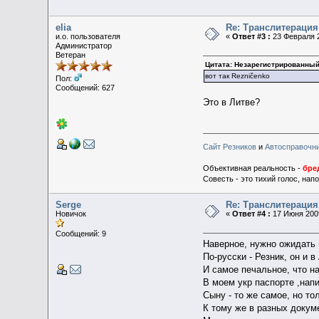
elia
Re: Транслитераци
и.о. пользователя
«
Ответ #3 :
23 Февраля 2
Администратор
Ветеран
Цитата: Незарегистрированный
вот так Rezničenko
Пол:
Сообщений: 627
Это в Литве?
Сайт Резников
и
Автосправочн
Объективная реальность -
бре
Совесть - это тихий голос, на
Serge
Re: Транслитераци
Новичок
«
Ответ #4 :
17 Июня 2009
Сообщений: 9
Наверное, нужно ожидать 
По-русски - Резник, он и 
И самое печальное, что на
В моем укр паспорте ,нап
Сыну - то же самое, но то
К тому же в разных докум