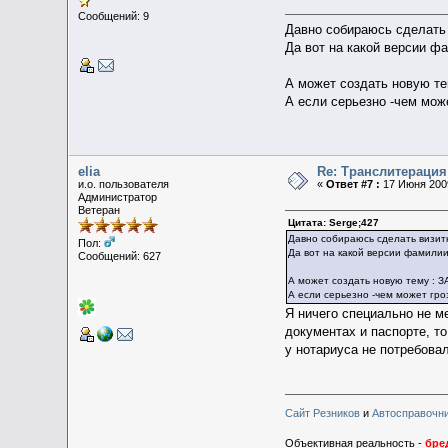
Сообщений: 9
Давно собираюсь сделать 
Да вот на какой версии фа
А может создать новую
А если серьезно -чем мож
elia
Re: Транслитераци
и.о. пользователя
«
Ответ #7 :
17 Июня 2009
Администратор
Ветеран
Цитата: Serge;427
Давно собираюсь сделать визитк
Пол:
Да вот на какой версии фамилии 
Сообщений: 627
А может создать новую тему
А если серьезно -чем может гро
Я ничего специально не м
документах и паспорте, т
у нотариуса не потребова
Сайт Резников
и
Автосправочн
Объективная реальность -
бре