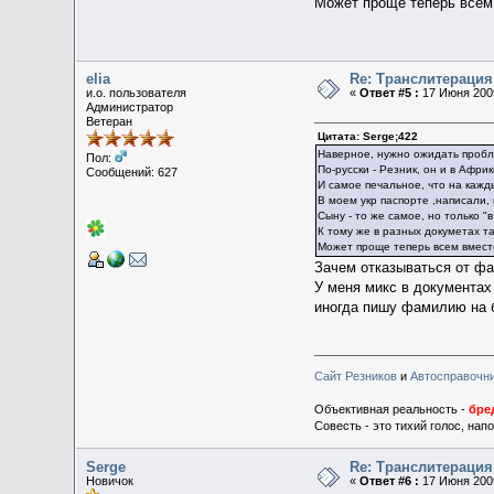
Может проще теперь всем 
elia
Re: Транслитераци
и.о. пользователя
«
Ответ #5 :
17 Июня 2009
Администратор
Ветеран
Цитата: Serge;422
Наверное, нужно ожидать пробл
Пол:
По-русски - Резник, он и в Афри
Сообщений: 627
И самое печальное, что на кажды
В моем укр паспорте ,написали,
Сыну - то же самое, но только "
К тому же в разных докуметах т
Может проще теперь всем вмест
Зачем отказываться от ф
У меня микс в документах
иногда пишу фамилию на
Сайт Резников
и
Автосправочн
Объективная реальность -
бре
Совесть - это тихий голос, на
Serge
Re: Транслитераци
Новичок
«
Ответ #6 :
17 Июня 2009