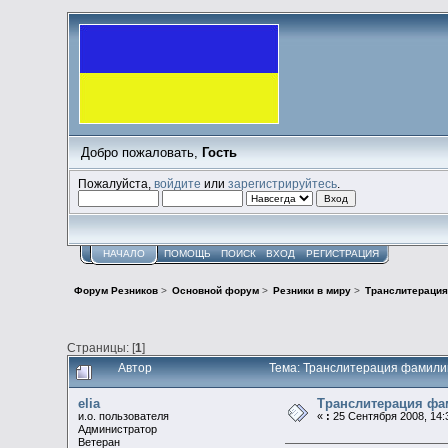
Добро пожаловать,
Гость
Пожалуйста,
войдите
или
зарегистрируйтесь
.
НАЧАЛО
ПОМОЩЬ
ПОИСК
ВХОД
РЕГИСТРАЦИЯ
Форум Резников
>
Основной форум
>
Резники в миру
>
Транслитерация
Страницы: [
1
]
Автор
Тема: Транслитерация фамили
elia
Транслитерация фа
и.о. пользователя
«
:
25 Сентября 2008, 14:
Администратор
Ветеран