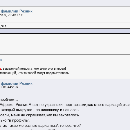
я фамилии Резник
009, 22:39:47 »
;346
ик
д
, вызванный недостатком алкоголя в крови!
поминающий, что за тобой могут подсматривать!
я фамилии Резник
, 01:44:25 »
проблем...
в Африке -Резник.А вот по-украински, черт возьми,как много вариаций,ок
 каждый выкрутас - по чиновнику и нашлось...
исали, меня не спрашивая,как им захотелось.
лько "в профиль".
етах такие же разные варианты.А теперь что?