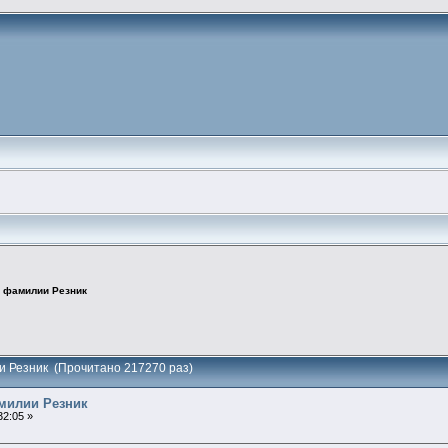
 фамилии Резник
и Резник (Прочитано 217270 раз)
милии Резник
32:05 »