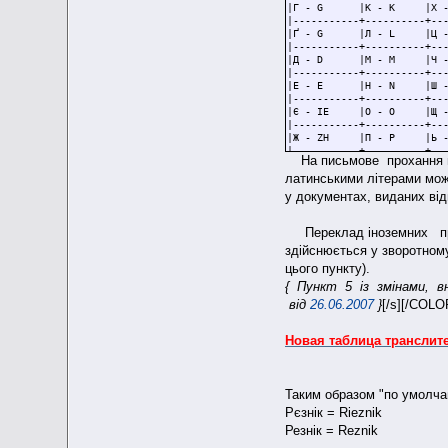
|Г - G |К
|-----------+----------+--
|Ґ - G |Л
|-----------+----------+--
|Д - D |М
|-----------+----------+--
|Е - E |Н
|-----------+----------+--
|Є - IE |О
|-----------+----------+--
|Ж - ZH |П - P |Ь
|-----------+----------+--
На письмове прохання гр
|З - Z |Р
латинськими літерами мож
|-----------+----------+--
|И - Y |С
у документах, виданих ві
|-----------+----------+--
| | |' (апостроф) 
--------------------------
Переклад іноземних пр
здійснюється у зворотном
цього пункту).
{ Пункт 5 із змінами, в
від
26.06.2007
}
[/s][/COLO
Новая таблица транслите
Таким образом "по умолча
Рєзнік = Rieznik
Резнік = Reznik