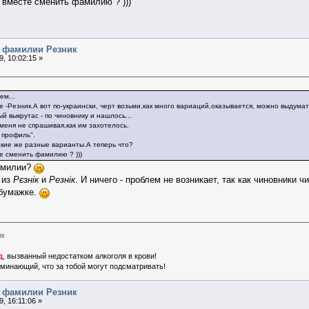
вместе сменить фамилию ? )))
я фамилии Резник
, 10:02:15 »
ем...
ке -Резник.А вот по-украински, черт возьми,как много вариаций,оказывается, можно выдумат
й выкрутас - по чиновнику и нашлось...
 меня не спрашивая,как им захотелось.
в профиль".
акие же разные варианты.А теперь что?
е сменить фамилию ? )))
амилии?
 из
Рєзнік
и
Резнік
. И ничего - проблем не возникает, так как чиновники
 бумажке.
ик
д
, вызванный недостатком алкоголя в крови!
поминающий, что за тобой могут подсматривать!
я фамилии Резник
, 16:11:06 »