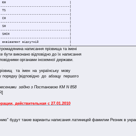
 - K |Х - KH |
---------------------------------------|
 - L |Ц - TS |
---------------------------------------|
 - M |Ч - CH |
---------------------------------------|
 - N |Ш - SH |
---------------------------------------|
 - O |Щ - SHCH |
---------------------------------------|
 - еквівалент відсутній |
---------------------------------------|
омадянина написання прізвища та імені
 - R |Ю - IU |
е бути виконано відповідно до їх написання
---------------------------------------|
 - S |Я - IA |
дповідними органами іноземної держави.
---------------------------------------|
- еквівалент відсутній&quot;; |
----------------------------------------
ізвищ та імен на українську мову
у порядку (відповідно до абзацу першого
несеними згідно з Постановою КМ N 858
R]
рации, действительная с 27.01.2010
нию" будут такие варианты написания латиницей фамилии Резник в укра