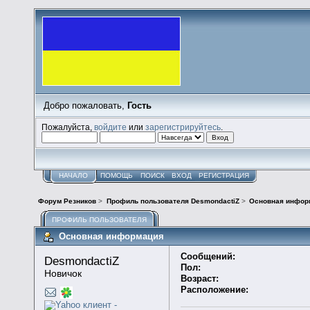
Добро пожаловать,
Гость
Пожалуйста,
войдите
или
зарегистрируйтесь
.
НАЧАЛО
ПОМОЩЬ
ПОИСК
ВХОД
РЕГИСТРАЦИЯ
Форум Резников
>
Профиль пользователя DesmondactiZ
>
Основная инфор
ПРОФИЛЬ ПОЛЬЗОВАТЕЛЯ
Основная информация
Сообщений:
DesmondactiZ 
Пол:
Новичок
Возраст:
Расположение: