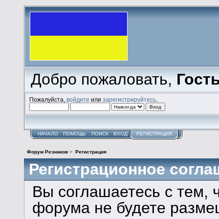
Добро пожаловать,
Гост
Пожалуйста,
войдите
или
зарегистрируйтесь
.
НАЧАЛО
ПОМОЩЬ
ПОИСК
ВХОД
РЕГИСТРАЦИЯ
Форум Резников
>
Регистрация
Регистрационное согла
Вы соглашаетесь с тем, 
форума не будете разме