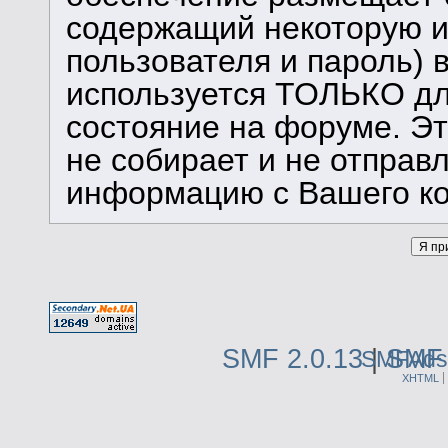
содержащий некоторую 
пользователя и пароль) 
используется ТОЛЬКО дл
состояние на форуме. Э
не собирает и не отправ
информацию с Вашего к
SMF 2.0.13
|
SMF 
SMFAds
XHTML