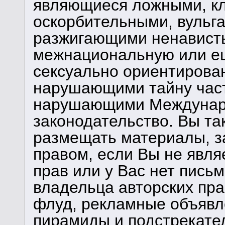
являющиеся ложными, кл
оскорбительными, вульг
разжигающими ненависть
межнациональную или ещ
сексуально ориентирова
нарушающими тайну част
нарушающими Междунаро
законодательство. Вы та
размещать материалы, 
правом, если Вы не явля
прав или у Вас нет пись
владельца авторских пра
флуд, рекламные объявле
пирамиды и подстрекате