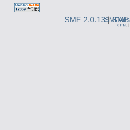
SMF 2.0.13
|
SMF 
SMFAds
XHTML